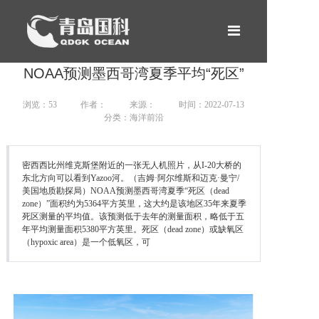
网站首页
NOAA预测墨西哥湾夏季平均“死区”
产品中心
浏览：53
作者：
来源：
时间：2022-07-13
分类：海洋前沿
租赁服务
新闻案例
密西西比州维克斯堡附近的一张无人机照片，从I-20大桥的
东北方向可以看到Yazoo河。（吉姆·阿尔维斯和迈克·曼宁/
关于我们
美国地质勘探局）NOAA预测墨西哥湾夏季“死区（dead
zone）”面积约为5364平方英里，这大约是该地区35年来夏季
死区测量的平均值。该预测低于去年的测量面积，略低于五
合作伙伴
年平均测量面积5380平方英里。死区（dead zone）或缺氧区
（hypoxic area）是一个低氧区，可
联系我们