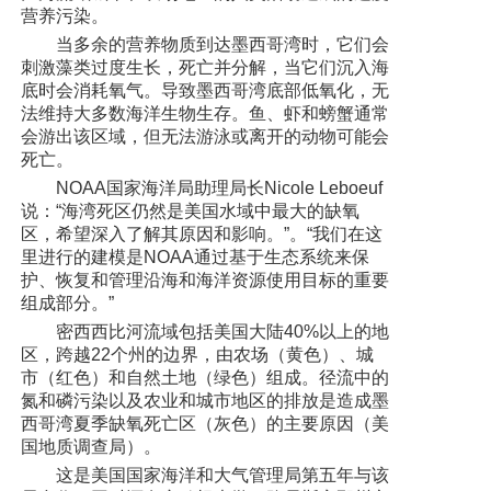
营养污染。
当多余的营养物质到达墨西哥湾时，它们会
刺激藻类过度生长，死亡并分解，当它们沉入海
底时会消耗氧气。导致墨西哥湾底部低氧化，无
法维持大多数海洋生物生存。鱼、虾和螃蟹通常
会游出该区域，但无法游泳或离开的动物可能会
死亡。
NOAA国家海洋局助理局长Nicole Leboeuf
说：“海湾死区仍然是美国水域中最大的缺氧
区，希望深入了解其原因和影响。”。“我们在这
里进行的建模是NOAA通过基于生态系统来保
护、恢复和管理沿海和海洋资源使用目标的重要
组成部分。”
密西西比河流域包括美国大陆40%以上的地
区，跨越22个州的边界，由农场（黄色）、城
市（红色）和自然土地（绿色）组成。径流中的
氮和磷污染以及农业和城市地区的排放是造成墨
西哥湾夏季缺氧死亡区（灰色）的主要原因（美
国地质调查局）。
这是美国国家海洋和大气管理局第五年与该