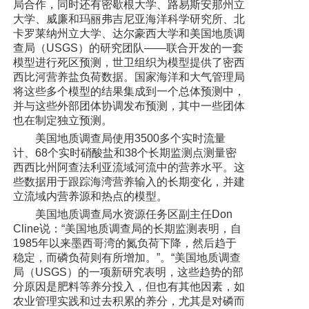
局合作，同时还有密歇根大学、路易斯安那州立
大学、威廉和玛丽弗吉尼亚海洋科学研究所、北
卡罗莱纳州立大学、达尔豪西大学和美国地质调
查局（USGS）的研究团队——联合开发的一套
模型进行死区预测，世卫组织为模型提供了密西
西比河营养盐负荷数据。国家海洋和大气管理局
将这些多个模型的结果集成到一个总体预测中，
并与这些外部团体协调发布预测，其中一些团体
也在制定独立预测。
美国地质调查局使用3500多个实时流量
计、68个实时硝酸盐和38个长期监测点测量密
西西比州阿查法利亚流域河流中的营养水平。这
些数据用于跟踪海湾营养输入的长期变化，并建
立流域内营养源和热点的模型。
美国地质调查局水资源任务区副主任Don
Cline说：“美国地质调查局的长期监测表明，自
1985年以来墨西哥湾的氮负荷下降，然后趋于
稳定，而磷负荷则有所增加。”。“美国地质调查
局（USGS）的一项新研究表明，这些趋势的部
分原因是肥料等养分投入，但也有其他因素，如
农业管理实践和过去积累的养分，尤其是对磷而