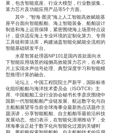
果，包含智能底座、行业大模型，行业数据集，
算力芯片及功能应用产品等5个方面。
其中，“智海·图灵”海上人工智能高效赋能基
座平台面向智能船舶、海上智能装备、船舶设计
制造和海上运营保障，紧密围绕海上场景特点设
计，提供适应海上专业环境的定制化算力、专用
工具链和算法库，构建涵盖智能化赋能全流程的
智能基础研发平台。
水星智算处理器NP101是国内首款面向水
下智能应用场景的端侧高效能算力芯片，在单芯
片上实现水声信号处理、典型深度学习和智能模
型推理计算的融合。
论坛上，中国工程院院士严新平，国际标准
化组织船舶与海洋技术委员会（ISO/TC8）主
席、中国船舶工业行业协会秘书长李彦庆围绕中
国新一代智能船舶产业链发展、航运数字化与自
主船舶展望等当前全球海事业最新热点话题作主
题演讲，分享智能船舶、自主船舶等最前沿科技
发展动态。他们表示，在智能化浪潮推动下，全
球海事业正处于数字化向智能化过渡的关键时
期，要积极探索智能船舶、自主船舶技术的应用