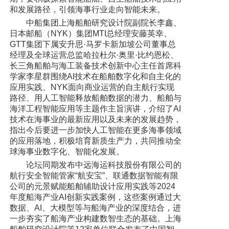
和发展路径，引领海事行业走向智能未来。
中船集团上海船舶研究设计院副院长李鑫、
日本邮船（NYK）集团MTI总经理安藤英幸、
GTT集团下属安升思·马罗卡新加坡公司董事总
经理及全球运营总监哈拉杜尔·奥里·比约恩松、
长三角船舶与海工装备技术创新中心主任首席科
学家李星群围绕AI技术在船舶数字化和自主化的
应用实践、NYK面向商业运营的自主航行实现
路径、用人工智能释放船舶数据的潜力、船舶与
海洋工程智能应用等主题作主旨演讲，介绍了AI
技术在海事业的最新应用以及未来的发展趋势，
指出今后要进一步加快人工智能在更多海事领域
的应用落地，积极培育新质生产力，共同推动全
球海事业数字化、智能化发展。
论坛同期发布中远海运科技股份有限公司的
航行安全智能管家“航安宝”、联通数据智能有限
公司的元景赋能船舶辅助设计应用实践等2024
年度船海产业AI创新实践案例，这些案例通过大
数据、AI、大模型等与船海产业的深度结合，进
一步夯实了船海产业构建数智生态的基础。上海