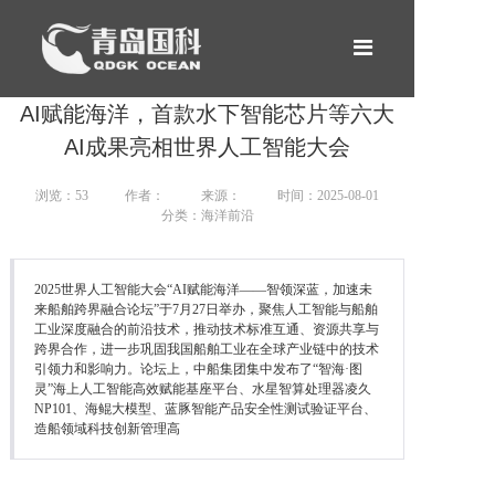
网站首页
AI赋能海洋，首款水下智能芯片等六大
产品中心
AI成果亮相世界人工智能大会
租赁服务
浏览：53
作者：
来源：
时间：2025-08-01
分类：海洋前沿
新闻案例
2025世界人工智能大会“AI赋能海洋——智领深蓝，加速未
关于我们
来船舶跨界融合论坛”于7月27日举办，聚焦人工智能与船舶
工业深度融合的前沿技术，推动技术标准互通、资源共享与
合作伙伴
跨界合作，进一步巩固我国船舶工业在全球产业链中的技术
引领力和影响力。论坛上，中船集团集中发布了“智海·图
灵”海上人工智能高效赋能基座平台、水星智算处理器凌久
联系我们
NP101、海鲲大模型、蓝豚智能产品安全性测试验证平台、
造船领域科技创新管理高