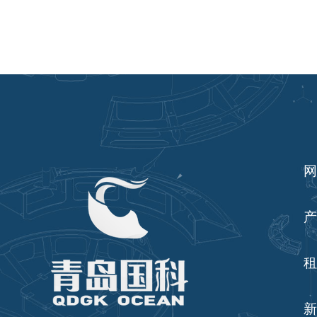
网
产
租
新