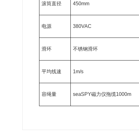
滚筒直径
450mm
电源
380VAC
滑环
不锈钢滑环
平均线速
1m/s
容绳量
seaSPY磁力仪拖缆1000m