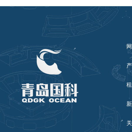
网
产
租
新
关