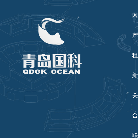
网
产
租
新
关
合
联