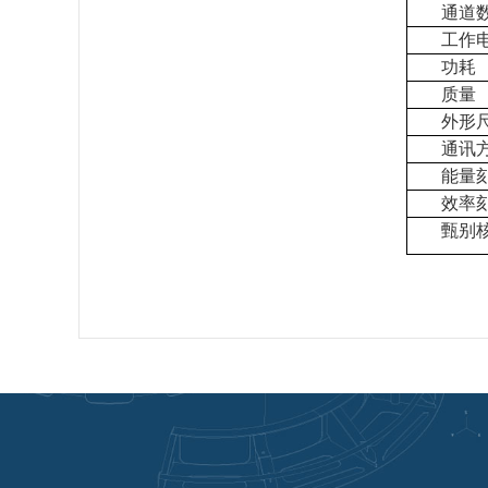
通道
工作
功耗
质量
外形
通讯
能量
效率
甄别核