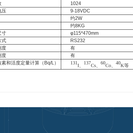
数
1024
电压
9-18VDC
约2W
约8KG
尺寸
φ115*470mm
方式
RS232
刻度
有
刻度
有
素和活度定量计算（Bq/L）
131
137
60
40
I
、
Cs
、
Co
、
K
等