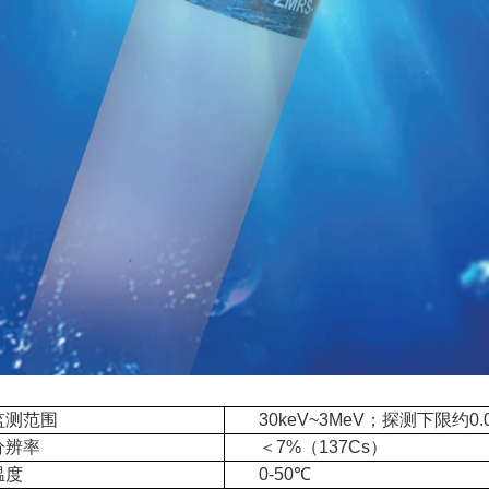
监测范围
30keV~3MeV；探测下限约0.0
分辨率
＜7%（137Cs）
温度
0-50℃