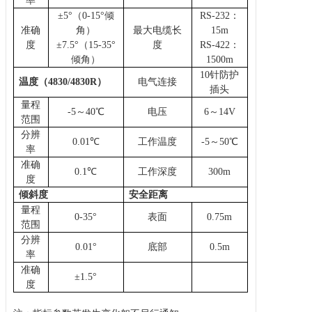
率
±
5°（0-15°倾
RS-232：
准确
角）
最大电缆长
15m
度
±
7.5°（15-35°
度
RS-422：
倾角）
1500m
10针防护
温度（
4
830/4830R
）
电气连接
插头
量程
-5～40
℃
电压
6～14V
范围
分辨
0
.01
℃
工作温度
-5～50
℃
率
准确
0
.1
℃
工作深度
3
00
m
度
倾斜度
安全距离
量程
0
-35
°
表面
0
.75
m
范围
分辨
0
.01
°
底部
0
.5
m
率
准确
±
1.5
°
度