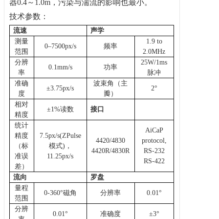
器0.4～1.0m，污染与湍流的影响也最小。
技术参数：
流速
声学
测量
1.9 to
0–7500px/s
频率
范围
2.0MHz
分辨
25W/1ms
0.1mm/s
功率
率
脉冲
准确
波束角（主
±
3.75px/s
2°
度
瓣）
相对
±
1%读数
接口
精度
统计
AiCaP
精度
7.5px/s(ZPulse
4
420/4830
protocol,
（标
模式)，
4
420R/4830R
RS-232
准误
11.25px/s
RS-422
差）
流向
罗盘
量程
0-360°磁角
分辨率
0
.01
°
范围
分辨
0.01°
准确度
±3°