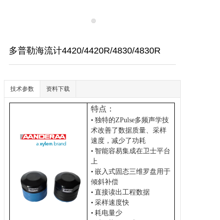
多普勒海流计4420/4420R/4830/4830R
技术参数
资料下载
特点：
•
独特的
ZPulse多频声学技
术改善了数据质量、采样
速度，减少了功耗
•
智能容易集成在卫士平台
上
•
嵌入式固态三维罗盘用于
倾斜补偿
•
直接读出工程数据
•
采样速度快
•
耗电量少