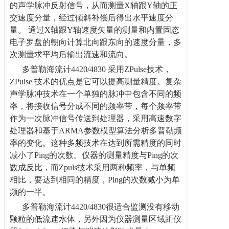
的声学脉冲反射信号，从而测量X轴跟Y轴的正
交速度分量，经过倾斜补偿后得出水平速度分
量。 通过X轴跟Y轴速度矢量的测量和内置固态
电子罗盘的朝向计算北向跟东向的速度分量，多
次测量求平均后输出流速和流向。
多普勒海流计
4420/4830 采用ZPulse技术，
ZPulse 技术的优点是它可以提高测量精度。复杂
声学脉冲技术在一个单独的脉冲中包含不同的频
率，将接收信号分成不同的频率带，每个频率带
作为一次脉冲信号传送到处理器，采用高速数字
处理器和基于ARMA参数模型算法分析多普勒频
率的变化。这种多频技术在达到所需精度的同时
减小了Ping的次数。仪器的测量精度与Ping的次
数成反比，而Zpuls技术采用两种频率，与单频
相比，要达到相同的精度，Ping的次数减小为单
频的一半。
多普勒海流计
4420/4830很适合监测没有移动
颗粒的低流速水体，另外因为仪器测量区域距仪