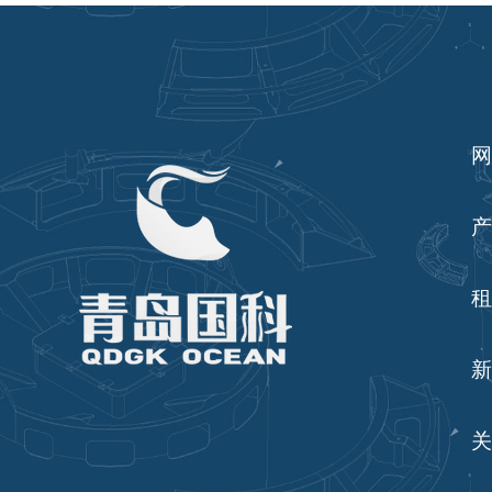
网
产
租
新
关