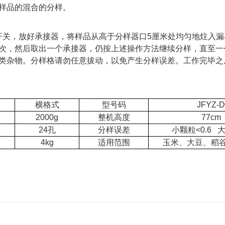
样品的混合的分样。
开关，放好承接器，将样品从高于分样器口
5
厘米处均匀地炷入漏
次，然后取出一个承接器，仍按上述操作方法继续分样，直至一
类杂物。分样格请勿任意拔动，以免产生分样误差。工作完毕之
横格式
型号码
JFYZ-D
2000g
整机高度
77cm
24
孔
分样误差
小颗粒
<0.6
4kg
适用范围
玉米、大豆、稻