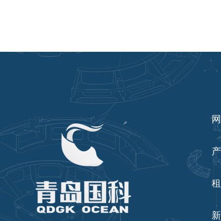
网
产
租
新