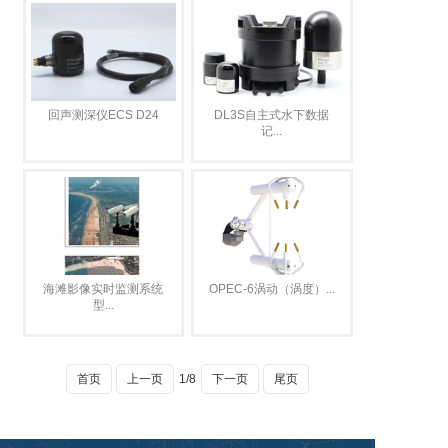
回声测深仪ECS D24
DL3S自主式水下数据
记...
海滩影像实时监测系统
OPEC-6涡动（涡度）...
型...
首页
上一页
1/8
下一页
尾页