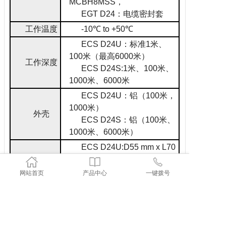
MCBH8MSS
，
EGT D24
：电缆密封套
工作温度
-10
℃
to
+50
℃
ECS D24U
：标准
1
米、
100
米（最高
6000
米）
工作深度
ECS D24S:1
米、
100
米、
1000
米、
6000
米
ECS D24U
：铝（
100
米，
1000
米）
外壳
ECS D24S
：铝（
100
米、
1000
米、
6000
米）
ECS D24U:D55 mm x L70
尺寸
mm
（无连接器）
（
100
米）
ECS D24S:D55 mm x L70
网站首页
产品中心
一键拨号
mm
（无接头）
ECS D24U:320
克（
100
重量
米、
1000
米版本）
（
100
米）
ECS D24S:320
克（
100