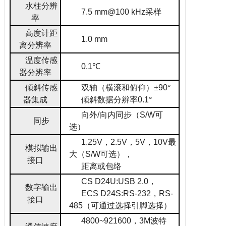
水柱分辨
7.5 mm@100 kHz
采样
率
高度计距
1.0 mm
离分辨率
温度传感
0.1
℃
器分辨率
倾斜传感
双轴（横滚和俯仰）
±
90
°
器集成
倾斜数据分辨率
0.1
°
向外
/
向内同步（
S/W
可
同步
选）
1.25V
，
2.5V
，
5V
，
10V
最
模拟输出
大（
S/W
可选），
接口
距离或包络
CS D24U:USB 2.0
，
数字输出
ECS D24S:RS-232
，
RS-
接口
485
（可通过选择引脚选择）
4800~921600
，
3M
波特