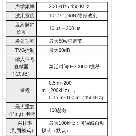
声学频率
200 kHz / 450 KHz
波束宽度
10° / 5°(-3dB)
锥形波束
发射脉冲
10 us – 200 us
长度
发射功率
最大
5
0
w
可调节
T
VG
控制
最大
6
0
d
B
输入信号
衰减器
激活时间
0~300000
微秒
（
-20dB
）
0.5 m~200
量程
m
（
200kHz
），
0.15 m~100 m
（
450kHz
）
最大重复
100
赫兹
（
Ping
）频率
采样率
最大
100kHz
；可调或自动
（剖面模式）
模式（默认）