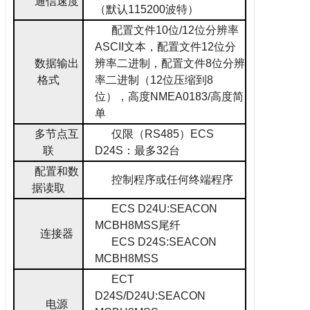
通信速度
（默认
115200
波特）
配置文件
10
位
/12
位分辨率
ASCII
文本，配置文件
12
位分
数据输出
辨率二进制，配置文件
8
位分辨
格式
率二进制（
12
位压缩到
8
位），高度
NMEA0183/
高度简
单
多节点互
仅限（
RS485
）
ECS
联
D24S
：最多
32
台
配置和数
控制程序或任何终端程序
据读取
ECS D24U:SEACON
MCBH8MSS
尾纤
连接器
ECS D24S:SEACON
MCBH8MSS
ECT
D24S/D24U:SEACON
电源