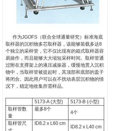
作为JGOFS（联合全球通量研究）标准海底
取样器的沉积物多芯取样器，该能够装载多达8
个独立的采样管，它不仅比现有的箱式取样器容
易操作，而且能够大大缩短采样时间。取样管通
过附在支撑架上的液压减振器，缓慢地贯入沉积
物中，当取样管被提起时，其顶部和底部的盖子
将闭合。因此用户可以在不扰动表层沉积物的情
况下，稳定地收集所需样品。
5173-A (大型)
5173-B (小型)
取样管数
最多8个
4个
量
取样管尺
ID8.2 x L60 cm
ID8.2 x L40 cm
寸