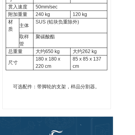
贯入速度
50mm/sec
附加重量
240 kg
120 kg
材
SUS (铅块负重除外)
主体
质
取样
聚碳酸酯
管
总重量
大约650 kg
大约262 kg
180 x 180 x
85 x 85 x 137
尺寸
220 cm
cm
可选配件：带脚轮的支架，样品分割器。